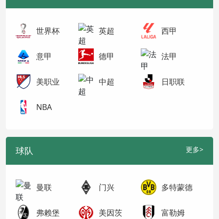
世界杯
英超
西甲
意甲
德甲
法甲
美职业
中超
日职联
NBA
球队
更多>
曼联
门兴
多特蒙德
弗赖堡
美因茨
富勒姆