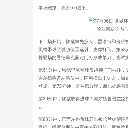
半场结束，双方0-0战平。
哈兰德双响内马
下半场开始，挪威率先换人，瑟洛特和努萨被
贝格带球至弧顶位置远射，皮球打飞。第58
补登场的恩德里克面对门将形成单刀，尝试
第61分钟，恩德里克带球后起脚打门被扑，
谢尔德鲁普左路传中，阿利松出击失误，加布
登场。第75分钟，哈兰德分球，谢尔德鲁普
第80分钟，挪威取得进球！谢尔德鲁普左路
西！
第83分钟，巴西左路角球开出被哈兰德解围
良机，维尼修斯传中直接来到门前，尼兰德