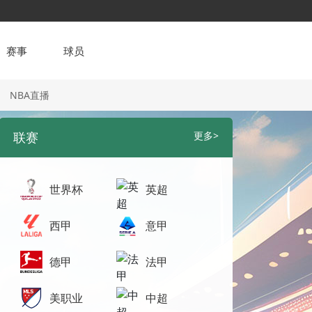
赛事
球员
NBA直播
联赛
更多>
世界杯
英超
西甲
意甲
德甲
法甲
美职业
中超