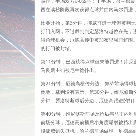
被扑，半场双方0-0战平；下半场，哈兰德
西在读秒阶段再次获得点球并由内马尔罚进，
比赛开始，第3分钟，挪威打进一球但被判
打门入网，不过裁判判定瑟洛特越位在先，
得角球机会，厄德高传中被加布里埃尔解围
的打门被封堵。
第11分钟，巴西获得点球但未能罚进！库尼
马良斯主罚被尼兰德扑出。
第21分钟，厄德高横传分边，努萨前场得球
倒地，裁判没有表示。第30分钟，维尼修斯
分钟，瑟洛特断球后分边，厄德高跟进的打
第40分钟，维尼修斯前场反抢后与马丁内利
前场分球，厄德高前插后小角度爆射被挡出
段挪威错失良机，哈兰德前场做球，厄德高