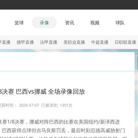
篮球
录像
资讯
视频
球队
甲直播
德甲直播
法甲直播
美职业直播
中超直播
日职联直播
/8决赛 巴西vs挪威 全场录像回放
更新时间：
2026-07-07
已被浏览:
1351次
淘汰赛1/8决赛，挪威对阵巴西的比赛在美国纽约/新泽西进
，巴西获得点球但吉马良斯罚丢，最后时刻厄德高威胁射门