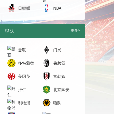
日职联
NBA
球队
更多>
曼联
门兴
多特蒙德
弗赖堡
美因茨
富勒姆
拜仁
北京国安
利物浦
狼队