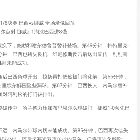
尔点射 挪威2-1淘汰巴西进8强
换下，鲍勃和谢尔德鲁普替补登场。第49分钟，帕特里克-
分钟，巴西也错失良机，维尼修斯反击后送出直传，刚刚替
挑射未能成功。
随后巴西角球开出，拉扬再打依然被门将化解。第66分钟，
里埃尔解围险些漏球。第67分钟，巴西换人，内马尔替补
面对阿利松的打门被扑出。
突破传中，哈兰德力压加布里埃尔头球破门，挪威1-0领先巴
不远，内马尔带球内切未能成功。第85分钟，巴西再次错失
将球扑出，随后卡塞米罗再传找内马尔，门将再次化解险