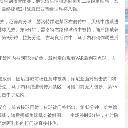
最后时刻接管比赛，他凭借头球和远射梅开二度锁定胜局，巴
最终挪威2-1战胜巴西晋级世界杯八强。
无效，厄德高分球，瑟洛特跟进禁区右侧传中，贝格中路跟进
进球无效。第6分钟，瑟洛特右路得球传中被挡，随后挪威获
。第9分钟，拉扬分边，吉马良斯传中，马丁内利稍作调整后
亚禁区内被阿耶尔铲倒，裁判亲自观看VAR后判罚点球，吉
被放倒，随后挪威前场任意球被断，库尼亚面对出击的门将
分边，马丁内利跟进横传到禁区，可惜门前无人包抄。第35
门击中了边网。
配合，前者接球再射，皮球被门将挡出。第43分钟，哈兰德
底线，随后挪威角球机会被解围。上半场补时6分钟，补时阶
面对阿利松的打门被直接扑住。