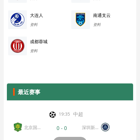
大连人
南通支云
资料
资料
成都蓉城
资料
最近赛事
中超
19:35
北京国
深圳新鵬
0
-
0
安
城