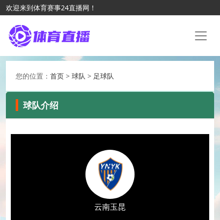
欢迎来到体育赛事24直播网！
您的位置：
首页
>
球队
>
足球队
球队介绍
云南玉昆