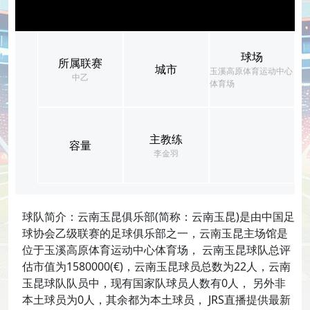
球场
所属联赛
城市
玉溪高原体育运动中心
中乙
体育场
主教练
容量
李金羽
球队简介：云南玉昆俱乐部(简称：云南玉昆)是由中国足
球协会乙级联赛的足球俱乐部之一，云南玉昆主场馆是
位于玉溪高原体育运动中心体育场， 云南玉昆球队总评
估市值为1580000(€)，云南玉昆球员总数为22人，云南
玉昆球队队员中，现有国家队球员人数有0人， 另外非
本土球员为0人，其余都为本土球员， JRS直播提供最新