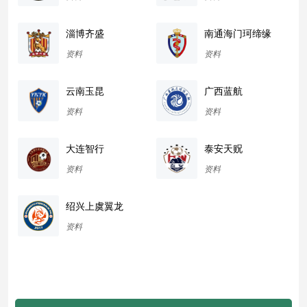
淄博齐盛
南通海门珂缔缘
资料
资料
云南玉昆
广西蓝航
资料
资料
大连智行
泰安天贶
资料
资料
绍兴上虞翼龙
资料