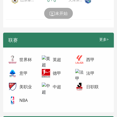
0
-
0
山
虎
未开始
联赛
更多>
世界杯
英超
西甲
意甲
德甲
法甲
美职业
中超
日职联
NBA