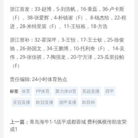
浙江首发：33-赵博，5-刘浩帆，16-童磊，36-卢卡斯
（F）、38-张爱辉，4-朴镇谢（F）、8-钱杰给，22-程
进，28-米特里策（F）、11-王钰栋，18-方浩
浙江替补：32-霍深坪，3-王怡，17-王士钦，25-徐俊
驰，26-孙国文，34-王鹏博，10-托利奇（F）、14-吴
伟，29-张佳祺，7-陶强龙，20-宁方泽，23-瓜里拉帕
（F）
责任编辑: 24小时体育热点
标签
体育
PP体育
聚力体st育
英超直播
西甲
亚冠直播
欧冠直播
德甲直播
欧联杯
上一篇：
青岛海牛1-1战平成都蓉城 费利佩横传助攻荣
成1