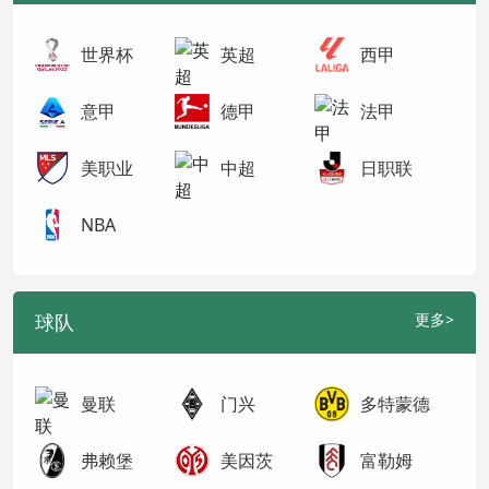
世界杯
英超
西甲
意甲
德甲
法甲
美职业
中超
日职联
NBA
球队
更多>
曼联
门兴
多特蒙德
弗赖堡
美因茨
富勒姆