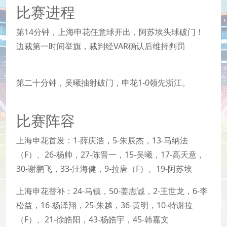
比赛进程
第14分钟，上海申花任意球开出，阿苏埃头球破门！
边裁第一时间举旗，裁判经VAR确认后维持判罚
第二十分钟，吴曦抽射破门，申花1-0领先浙江。
比赛阵容
上海申花首发：1-薛庆浩，5-朱辰杰，13-马纳法
（F）、26-杨帅，27-陈晋一，15-吴曦，17-高天意，
30-谢鹏飞，33-汪海健，9-拉唐（F）、19-阿苏埃
上海申花替补：24-马镇，50-姜志诚，2-王世龙，6-李
松益，16-杨泽翔，25-朱越，36-黄明，10-特谢拉
（F）、21-徐皓阳，43-杨皓宇，45-韩嘉文