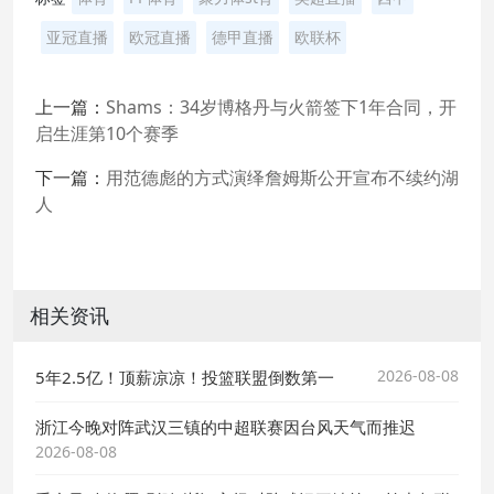
亚冠直播
欧冠直播
德甲直播
欧联杯
上一篇：
Shams：34岁博格丹与火箭签下1年合同，开
启生涯第10个赛季
下一篇：
用范德彪的方式演绎詹姆斯公开宣布不续约湖
人
相关资讯
2026-08-08
5年2.5亿！顶薪凉凉！投篮联盟倒数第一
浙江今晚对阵武汉三镇的中超联赛因台风天气而推迟
2026-08-08