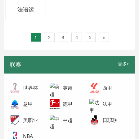
法语运
1
2
3
4
5
»
联赛
更多>
世界杯
英超
西甲
意甲
德甲
法甲
美职业
中超
日职联
NBA