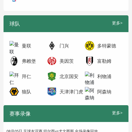
球队
更多>
曼联
门兴
多特蒙德
弗赖堡
美因茨
富勒姆
拜仁
北京国安
利物浦
狼队
天津津门虎
阿森纳
赛事录像
更多>
08月05日 足球友谊赛 切尔西vs尤文图斯 全场录像回放