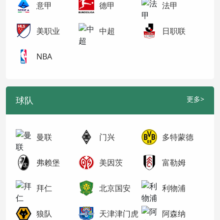
意甲
德甲
法甲
美职业
中超
日职联
NBA
球队
更多>
曼联
门兴
多特蒙德
弗赖堡
美因茨
富勒姆
拜仁
北京国安
利物浦
狼队
天津津门虎
阿森纳