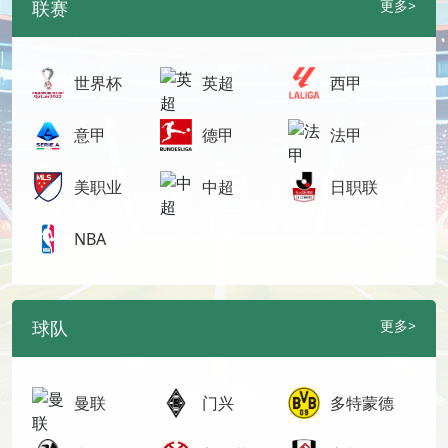
联赛
更多>
世界杯
英超
西甲
意甲
德甲
法甲
美职业
中超
日职联
NBA
球队
更多>
曼联
门兴
多特蒙德