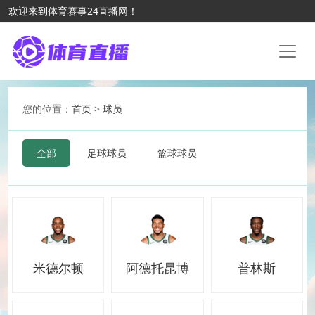
欢迎来到体育赛事24直播网！
您的位置：
首页
>
球员
全部
足球球员
篮球球员
米德尔顿
阿德托昆博
普林斯