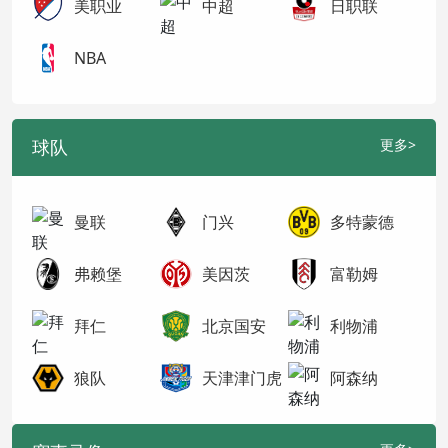
美职业
中超
日职联
NBA
球队
更多>
曼联
门兴
多特蒙德
弗赖堡
美因茨
富勒姆
拜仁
北京国安
利物浦
狼队
天津津门虎
阿森纳