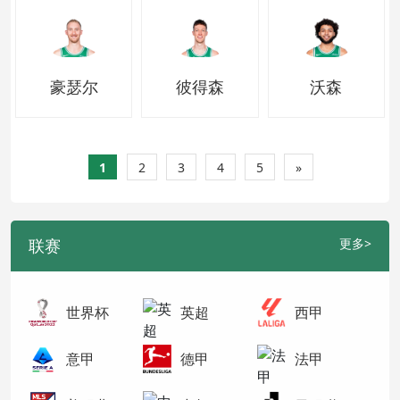
豪瑟尔
彼得森
沃森
1
2
3
4
5
»
联赛
更多>
世界杯
英超
西甲
意甲
德甲
法甲