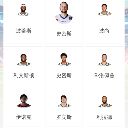
波蒂斯
波尚
史密斯
利文斯顿
史密斯
B·洛佩兹
罗宾斯
利拉德
伊诺克