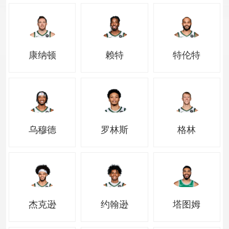
康纳顿
赖特
特伦特
乌穆德
罗林斯
格林
杰克逊
约翰逊
塔图姆