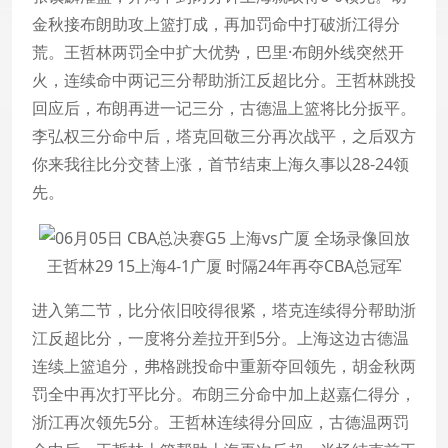
金秋接布朗助攻上篮打成，再加罚命中打破浙江得分
荒。王哲林两罚全中扩大优势，巴里·布朗外线突然开
火，连续命中两记三分帮助浙江反超比分。王哲林跳投
回应后，布朗再进一记三分，古德温上篮将比分扳平。
李弘权三分命中后，塔克回敬三分再次战平，之后双方
你来我往比分交替上涨，首节结束上海久事以28-24领
先。
王哲林29 15上海4-1广厦 时隔24年再夺CBA总冠军
进入第二节，比分依旧咬得很紧，塔克连续得分帮助浙
江反超比分，一度将分差拉开到5分。上海这边古德温
连续上篮追分，弗格跳投命中重新夺回领先，胡金秋两
罚全中再次打平比分。布朗三分命中加上赵嘉仁得分，
浙江再次领先5分。王哲林连续得分回应，古德温两罚