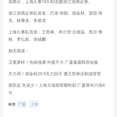
添两分，上海久事103-82击败浙江浙商证券。
浙江浙商证券队首发：巴里·布朗、胡金秋、雷琼·塔
克、林秉圣、朱俊龙
上海久事队首发：王哲林、布兰登·古德温、凯尔·弗
格、李弘权、张镇麟
相关阅读：
卫冕梦碎！伤病侵袭 外援不力 广厦暴露阵容短板
尽力局！胡金秋20 9无力回天 遭王哲林压制成背景
抓防反 失误少！上海主场迎荣耀时刻 广厦替补只得4
分
标签
广厦
上海