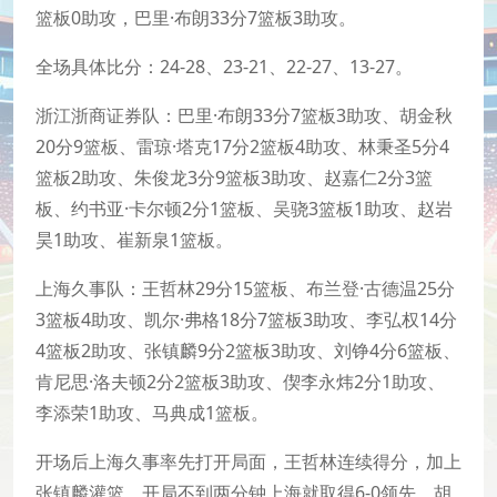
篮板0助攻，巴里·布朗33分7篮板3助攻。
全场具体比分：24-28、23-21、22-27、13-27。
浙江浙商证券队：巴里·布朗33分7篮板3助攻、胡金秋
20分9篮板、雷琼·塔克17分2篮板4助攻、林秉圣5分4
篮板2助攻、朱俊龙3分9篮板3助攻、赵嘉仁2分3篮
板、约书亚·卡尔顿2分1篮板、吴骁3篮板1助攻、赵岩
昊1助攻、崔新泉1篮板。
上海久事队：王哲林29分15篮板、布兰登·古德温25分
3篮板4助攻、凯尔·弗格18分7篮板3助攻、李弘权14分
4篮板2助攻、张镇麟9分2篮板3助攻、刘铮4分6篮板、
肯尼思·洛夫顿2分2篮板3助攻、偰李永炜2分1助攻、
李添荣1助攻、马典成1篮板。
开场后上海久事率先打开局面，王哲林连续得分，加上
张镇麟灌篮，开局不到两分钟上海就取得6-0领先。胡