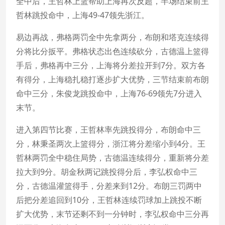
全中后，王哲林上篮帮助上海再次反超，半场结束前王
哲林跳投命中，上海49-47领先浙江。
易边再战，弗格两罚全中先拿两分，布朗和塔克连续得
分将比分扳平。弗格状态出色连续砍分，古德温上篮得
手后，弗格再中三分，上海将分差拉开到7分。双方各
有得分，上海稳扎稳打逐步扩大优势，三节结束前布朗
命中三分，朱俊龙跳投命中，上海76-69领先7分进入
末节。
进入第四节比赛，王哲林率先跳投得分，布朗命中三
分，林秉圣两次上篮得分，浙江将分差缩小到4分。王
哲林两罚全中稳住局势，古德温连续得分，重新将分差
拉大到9分。胡金秋两记跳投得分后，李弘权命中三
分，古德温灌篮得手，分差来到12分。布朗三罚两中
后把分差追回到10分，王哲林连续罚球加上跳投不断
扩大优势，末节还剩不到一分钟时，李弘权命中三分再