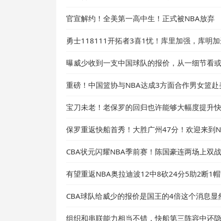
官宣解约！全美第一高中生！正式被NBA放弃
勇士118111开拓者3喜1忧！库里加强，库明
曝威少收到一支中国球队的报价，从一细节看
重磅！中国篮协与NBA达成3方面合作男女篮
宝刀未老！老保罗的回归也许能够大幅度提升
保罗重返快船首秀！大胜广州47分！欢迎来到N
CBA状元闪耀NBA季前赛！陈国豪连两场上双
有望重返NBA奥拉迪波12中8砍24分5助2断1
CBA球队给威少的报价是国王的4倍这个消息显
组织和串联能力相当不错，快船第三阵容中还