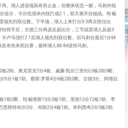
势开局。湖人进攻端虽有所止血，但整体状态一般，马刺外线
追分，卡尔也强杀内线打成2 1，双方展开拉锯战。RJ·戴
度领先到双位数。下半场，湖人上来打出9-3再次咬住比
补扣得手后，古德三分再进反超比分，三节战罢湖人反超3
卡卢马强打2 1后湖人领先到双位数。但马刺在最后1分钟
续造杀伤杀死比赛，最终湖人88-84逆转马刺。
分2板2助、奥克雷克7分4板、威廉·凯尔三世6分3板2助3断、
卡尔5分1板1助、蔡斯·罗斯4分6板2助2断、古德3分、阿维拉
板1助2断、RJ·戴维斯13分3板1助、里德12分12板1助、李
·巴恩斯特布尔3分、布朗2分4板1助、米利西奇2分3板2助、