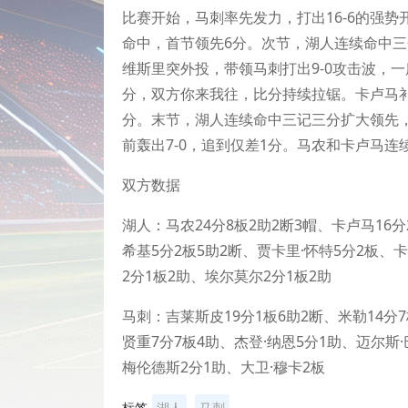
比赛开始，马刺率先发力，打出16-6的强
命中，首节领先6分。次节，湖人连续命中三分
维斯里突外投，带领马刺打出9-0攻击波，一
分，双方你来我往，比分持续拉锯。卡卢马
分。末节，湖人连续命中三记三分扩大领先，
前轰出7-0，追到仅差1分。马农和卡卢马连
双方数据
湖人：
马农24分8板2助2断3帽、卡卢马16
希基5分2板5助2断、贾卡里·怀特5分2板、
2分1板2助、埃尔莫尔2分1板2助
马刺：
吉莱斯皮19分1板6助2断、米勒14分7
贤重7分7板4助、杰登·纳恩5分1助、迈尔斯
梅伦德斯2分1助、大卫·穆卡2板
标签
湖人
马刺