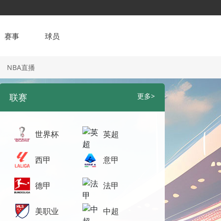
赛事
球员
NBA直播
联赛
更多>
世界杯
英超
西甲
意甲
德甲
法甲
美职业
中超