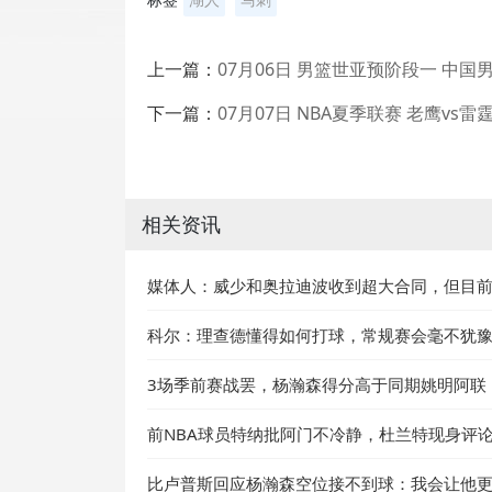
上一篇：
07月06日 男篮世亚预阶段一 中国
下一篇：
07月07日 NBA夏季联赛 老鹰vs
相关资讯
媒体人：威少和奥拉迪波收到超大合同，但目前
科尔：理查德懂得如何打球，常规赛会毫不犹
3场季前赛战罢，杨瀚森得分高于同期姚明阿联
前NBA球员特纳批阿门不冷静，杜兰特现身评
比卢普斯回应杨瀚森空位接不到球：我会让他