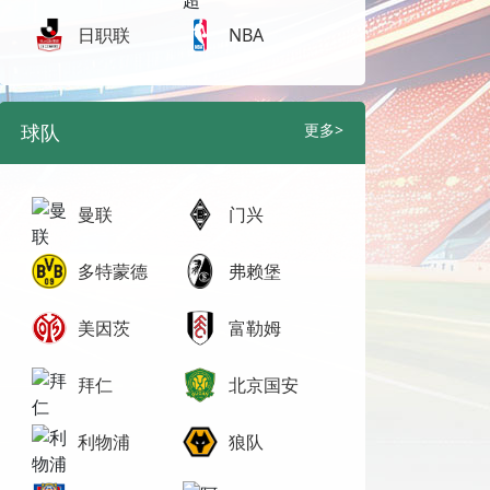
日职联
NBA
球队
更多>
曼联
门兴
多特蒙德
弗赖堡
美因茨
富勒姆
拜仁
北京国安
利物浦
狼队