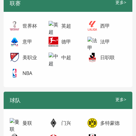
联赛
更多>
世界杯
英超
西甲
意甲
德甲
法甲
美职业
中超
日职联
NBA
球队
更多>
曼联
门兴
多特蒙德