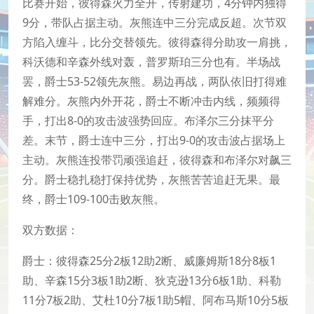
比赛开始，彼得森火力全开，传射建功，4分钟内独得
9分，带队占据主动。灰熊连中三分完成反超。次节双
方陷入缠斗，比分交替领先。彼得森得分助攻一肩挑，
科沃德和辛森外线对轰，普罗斯珀三分也有。半场战
罢，爵士53-52领先灰熊。易边再战，两队依旧打得难
解难分。灰熊内外开花，爵士不断冲击内线，频频得
手，打出8-0的攻击波强势回应。布泽尔三分抹平分
差。末节，爵士连中三分，打出9-0的攻击波占据场上
主动。灰熊连投带罚顽强追赶，彼得森和布泽尔对飙三
分。爵士稳扎稳打保持优势，灰熊苦苦追赶无果。最
终，爵士109-100击败灰熊。
双方数据：
爵士：彼得森25分2板12助2断、威廉姆斯18分8板1
助、辛森15分3板1助2断、狄克逊13分6板1助、科勒
11分7板2助、艾杜10分7板1助5帽、阿布马斯10分5板