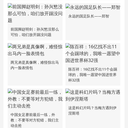
永远的国足队长——郑智
前国脚赵明剑：孙兴慜没那么
可怕，咱们放开踢没问题
两兄弟是真像啊，难怪惊出马
内一脸表情包
陈百祥：16亿找不出11个会踢
球的，我唯一愿望中国进世界
杯32强
这是科幻片吗？当梅方遇到伊
涅斯塔
中国女足赛前最后一练，外
教：不要等对方犯错，我们主
动去抢