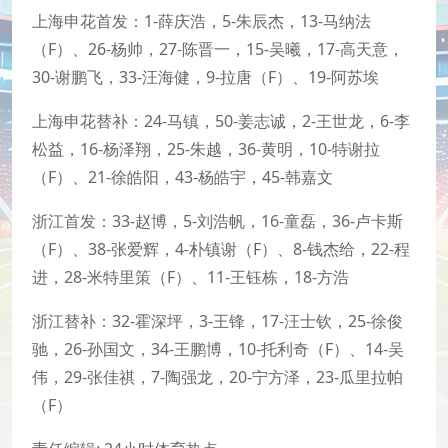
上海申花首发：1-薛庆浩，5-朱辰杰，13-马纳法
（F）、26-杨帅，27-陈晋一，15-吴曦，17-高天意，
30-谢鹏飞，33-汪海健，9-拉唐（F）、19-阿苏埃
上海申花替补：24-马镇，50-姜志诚，2-王世龙，6-李
松益，16-杨泽翔，25-朱越，36-黄明，10-特谢拉
（F）、21-徐皓阳，43-杨皓宇，45-韩嘉文
浙江首发：33-赵博，5-刘浩帆，16-童磊，36-卢卡斯
（F）、38-张爱辉，4-朴镇谢（F）、8-钱杰给，22-程
进，28-米特里策（F）、11-王钰栋，18-方浩
浙江替补：32-霍深坪，3-王锋，17-汪士钦，25-徐俊
驰，26-孙国文，34-王鹏博，10-托利奇（F）、14-吴
伟，29-张佳祺，7-陶强龙，20-宁方泽，23-瓜里拉帕
（F）