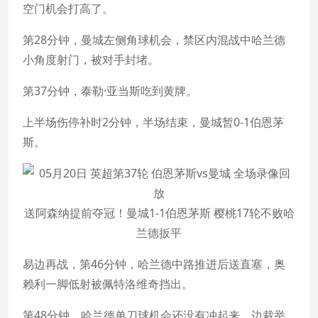
空门机会打高了。
第28分钟，曼城左侧角球机会，禁区内混战中哈兰德
小角度射门，被对手封堵。
第37分钟，泰勒·亚当斯吃到黄牌。
上半场伤停补时2分钟，半场结束，曼城暂0-1伯恩茅
斯。
送阿森纳提前夺冠！曼城1-1伯恩茅斯 樱桃17轮不败哈
兰德扳平
易边再战，第46分钟，哈兰德中路推进后送直塞，奥
赖利一脚低射被佩特洛维奇挡出。
第48分钟，哈兰德单刀球机会还没有冲起来，边裁举