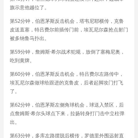
旗示意他越位了。
第52分钟，伯恩茅斯反击机会，塔韦尼耶横传，克鲁
皮送直塞，特吕费尔前插传门前，埃瓦尼尔森抢点射门
被多纳鲁马扑出。
第59分钟，詹姆斯·希尔战术犯规，放倒了塞梅尼奥，
吃到黄牌。
第60分钟，伯恩茅斯反击机会，特吕费尔左路传中，
埃瓦尼尔森做球给跟进的克鲁皮，后者起脚攻门打飞
了。
第62分钟，伯恩茅斯左侧角球机会，球送入禁区，后
点詹姆斯·希尔头球点下来，拉扬转身打门击中立柱弹
出。
第63分钟，多库左路摆脱后横传，罗德里外围远射直