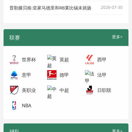
2026-07-30
普勒滕贝格:皇家马德里和RB莱比锡未就扬
联赛
更多>
世界杯
英超
西甲
意甲
德甲
法甲
美职业
中超
日职联
NBA
球队
更多>