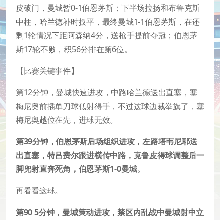
皮破门，曼城暂0-1伯恩茅斯；下半场拉扬和布鲁克斯
中柱，哈兰德补时扳平，最终曼城1-1伯恩茅斯，在还
剩1轮情况下距阿森纳4分，送枪手提前夺冠；伯恩茅
斯17轮不败，积56分排在第6位。
【比赛关键事件】
第12分钟，曼城快速进攻，中路哈兰德送出直塞，塞
梅尼奥前插单刀球低射得手，不过这球边裁举旗了，塞
梅尼奥越位在先，进球无效。
第39分钟，伯恩茅斯后场组织进攻，左路塔韦尼耶送
出直塞，特吕费尔跟进横传中路，克鲁皮得球调整后一
脚兜射直奔死角，伯恩茅斯1-0曼城。
再看看这球。
第90 5分钟，曼城策动进攻，禁区内乱战中曼城射中立