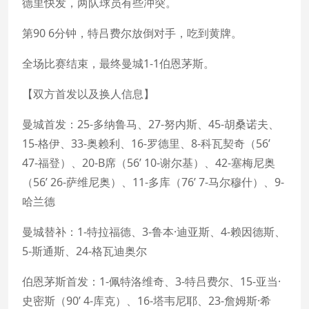
德里快发，两队球员有些冲突。
第90 6分钟，特吕费尔放倒对手，吃到黄牌。
全场比赛结束，最终曼城1-1伯恩茅斯。
【双方首发以及换人信息】
曼城首发：25-多纳鲁马、27-努内斯、45-胡桑诺夫、
15-格伊、33-奥赖利、16-罗德里、8-科瓦契奇（56’
47-福登）、20-B席（56’ 10-谢尔基）、42-塞梅尼奥
（56’ 26-萨维尼奥）、11-多库（76’ 7-马尔穆什）、9-
哈兰德
曼城替补：1-特拉福德、3-鲁本·迪亚斯、4-赖因德斯、
5-斯通斯、24-格瓦迪奥尔
伯恩茅斯首发：1-佩特洛维奇、3-特吕费尔、15-亚当·
史密斯（90’ 4-库克）、16-塔韦尼耶、23-詹姆斯·希