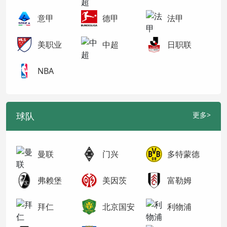
意甲
德甲
法甲
美职业
中超
日职联
NBA
球队
更多>
曼联
门兴
多特蒙德
弗赖堡
美因茨
富勒姆
拜仁
北京国安
利物浦