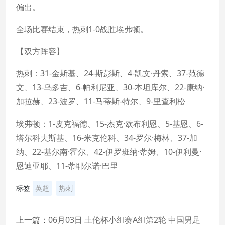
偏出。
全场比赛结束，热刺1-0战胜埃弗顿。
【双方阵容】
热刺：31-金斯基、24-斯彭斯、4-凯文·丹索、37-范德
文、13-乌多吉、6-帕利尼亚、30-本坦库尔、22-康纳·
加拉赫、23-波罗、11-马蒂斯-特尔、9-里查利松
埃弗顿：1-皮克福德、15-杰克·欧布利恩、5-基恩、6-
塔尔科夫斯基、16-米克伦科、34-罗尔·梅林、37-加
纳、22-基尔南·霍尔、42-伊罗班纳·蒂姆、10-伊利曼·
恩迪亚耶、11-蒂耶尔诺·巴里
标签
英超
热刺
上一篇：
06月03日 土伦杯小组赛A组第2轮 中国男足