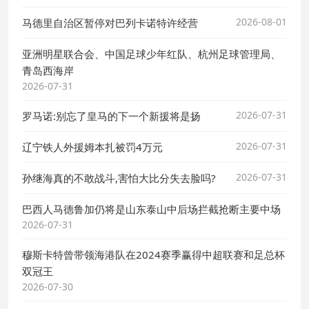
2026-08-01
马德里自治区暂停对巴列卡诺特许经营
亚洲明星联合会、中国足球少年红队、杭州足球管理局、
青岛西海岸
2026-07-31
2026-07-31
罗马诺:别忘了皇马的下一个新援将是扬
2026-07-31
辽宁铁人外援姆本扎被罚4万元
2026-07-31
孙继海真的不敢战斗,害怕大比分失去脸吗?
巴西人马德鲁加仍将是山东泰山中后场拦截抢断主要中场
2026-07-31
穆斯卡特曾带领海港队在2024赛季赢得中超联赛和足总杯
双冠王
2026-07-30