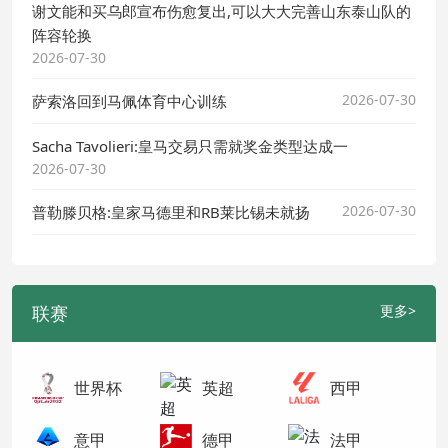
谢文能和买乌郎宣布伤愈复出,可以大大完善山东泰山队的
阵容轮换
2026-07-30
2026-07-30
萨索洛回到马佩体育中心训练
Sacha Tavolieri:皇马交易只需就奖金类型达成一
2026-07-30
2026-07-30
普勒滕贝格:皇家马德里和RB莱比锡未就扬
联赛
更多>
世界杯
英超
西甲
意甲
德甲
法甲