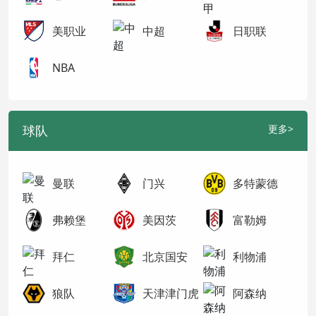
美职业
中超
日职联
NBA
球队
更多>
曼联
门兴
多特蒙德
弗赖堡
美因茨
富勒姆
拜仁
北京国安
利物浦
狼队
天津津门虎
阿森纳