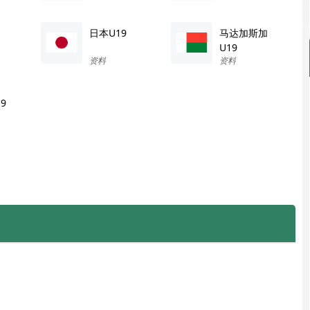
日本U19
马达加斯加
U19
资料
资料
9