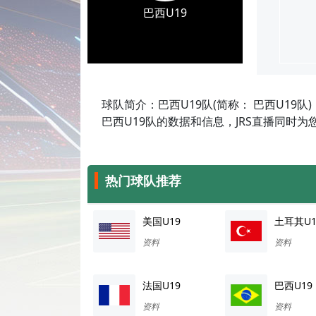
巴西U19
球队简介：巴西U19队(简称： 巴西U19队
巴西U19队的数据和信息，JRS直播同时为
热门球队推荐
美国U19
土耳其U1
资料
资料
法国U19
巴西U19
资料
资料