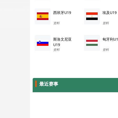
西班牙U19
埃及U19
资料
资料
斯洛文尼亚
匈牙利U1
U19
资料
资料
最近赛事