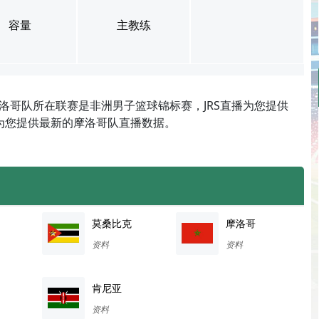
容量
主教练
摩洛哥队所在联赛是非洲男子篮球锦标赛，JRS直播为您提供
时为您提供最新的摩洛哥队直播数据。
莫桑比克
摩洛哥
资料
资料
肯尼亚
资料