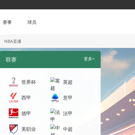
赛事
球员
NBA直播
联赛
更多>
世界杯
英超
西甲
意甲
德甲
法甲
美职业
中超