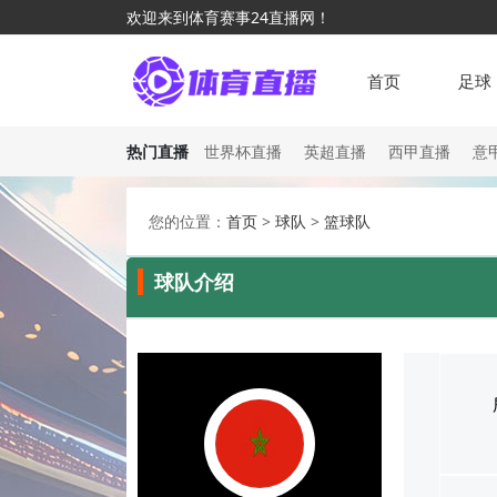
欢迎来到体育赛事24直播网！
首页
足球
热门直播
世界杯直播
英超直播
西甲直播
意
您的位置：
首页
>
球队
>
篮球队
球队介绍