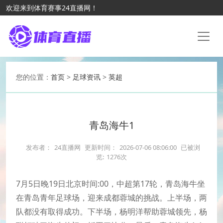
欢迎来到体育赛事24直播网！
您的位置：
首页
>
足球资讯
>
英超
青岛海牛1
发布者：
24直播网
更新时间：
2026-07-06 08:06:00
已被浏
览:
1276次
7月5日晚19日北京时间:00，中超第17轮，青岛海牛坐
在青岛青年足球场，迎来成都蓉城的挑战。上半场，两
队都没有取得成功。下半场，杨明洋帮助蓉城领先，杨