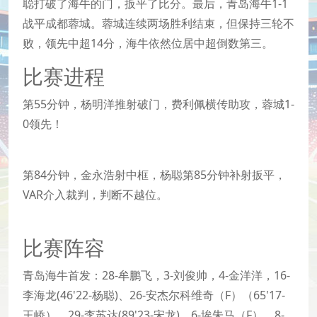
聪打破了海牛的门，扳平了比分。最后，青岛海牛1-1
战平成都蓉城。蓉城连续两场胜利结束，但保持三轮不
败，领先中超14分，海牛依然位居中超倒数第三。
比赛进程
第55分钟，杨明洋推射破门，费利佩横传助攻，蓉城1-
0领先！
第84分钟，金永浩射中框，杨聪第85分钟补射扳平，
VAR介入裁判，判断不越位。
比赛阵容
青岛海牛首发：28-牟鹏飞，3-刘俊帅，4-金洋洋，16-
李海龙(46'22-杨聪)、26-安杰尔科维奇（F）（65'17-
王峤）、29-李苏达(89'23-宋龙)、6-埃朱马（F）、8-