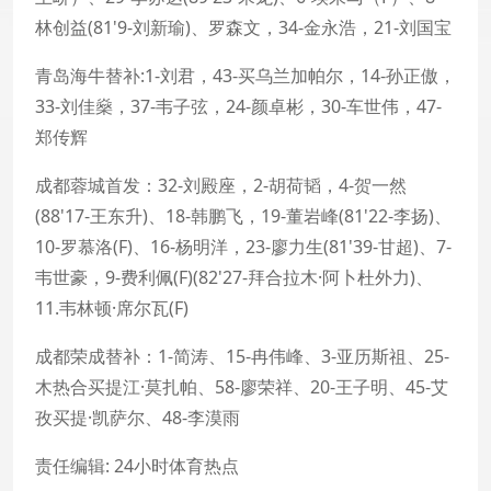
林创益(81'9-刘新瑜)、罗森文，34-金永浩，21-刘国宝
青岛海牛替补:1-刘君，43-买乌兰加帕尔，14-孙正傲，
33-刘佳燊，37-韦子弦，24-颜卓彬，30-车世伟，47-
郑传辉
成都蓉城首发：32-刘殿座，2-胡荷韬，4-贺一然
(88'17-王东升)、18-韩鹏飞，19-董岩峰(81'22-李扬)、
10-罗慕洛(F)、16-杨明洋，23-廖力生(81'39-甘超)、7-
韦世豪，9-费利佩(F)(82'27-拜合拉木·阿卜杜外力)、
11.韦林顿·席尔瓦(F)
成都荣成替补：1-简涛、15-冉伟峰、3-亚历斯祖、25-
木热合买提江·莫扎帕、58-廖荣祥、20-王子明、45-艾
孜买提·凯萨尔、48-李漠雨
责任编辑: 24小时体育热点