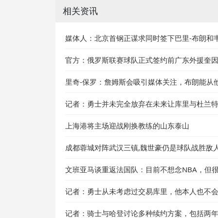
相关资讯
媒体人：北京首钢正谋求同时签下巴里-布朗和
官方：俄罗斯联赛球队正式签约前广东外援奎
里奇-保罗：詹姆斯会吸引媒体关注，布朗能从
记者：勇士并未完全放弃在未来让库里与杜兰
上海港将主场迎战刚换教练的山东泰山
成都蓉城对阵武汉三镇,魏世豪仍是球队战胜敌
文班亚马谈重返法国队：目前不想念NBA，但很想
记者：勇士从未考虑过交易库里，他本人也不
记者：骑士与哈登讨论多种续约方案，包括两