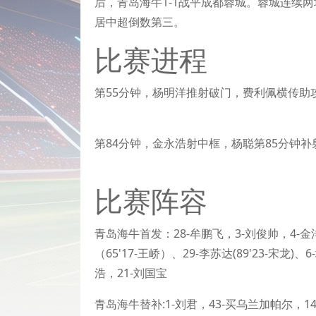
后，青岛海牛1-1战平成都蓉城。蓉城连续
居中超倒数第三。
比赛进程
第55分钟，杨明洋推射破门，费利佩横传助攻
第84分钟，金永浩射中框，杨聪第85分钟补
比赛阵容
青岛海牛首发：28-牟鹏飞，3-刘俊帅，4-金洋洋
（65'17-王峤）、29-李苏达(89'23-宋龙)
浩，21-刘国宝
青岛海牛替补:1-刘君，43-买乌兰加帕尔，14