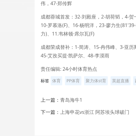
伟，47-郑传辉
成都蓉城首发：32-刘殿座，2-胡荷韬，4-贺一然(
10-罗慕洛(F)、16-杨明洋，23-廖力生(81'3
力)、11.韦林顿·席尔瓦(F)
成都荣成替补：1-简涛、15-冉伟峰、3-亚历
45-艾孜买提·凯萨尔、48-李漠雨
责任编辑: 24小时体育热点
标签
体育
PP体育
聚力体st育
英超直播
上一篇：
青岛海牛1
下一篇：
上海申花vs浙江 阿苏埃头球破门