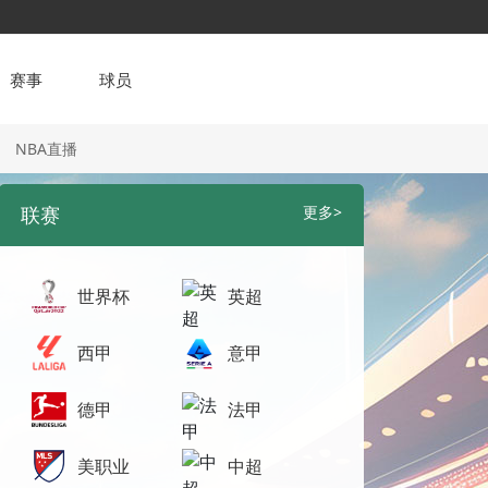
赛事
球员
NBA直播
联赛
更多>
世界杯
英超
西甲
意甲
德甲
法甲
美职业
中超