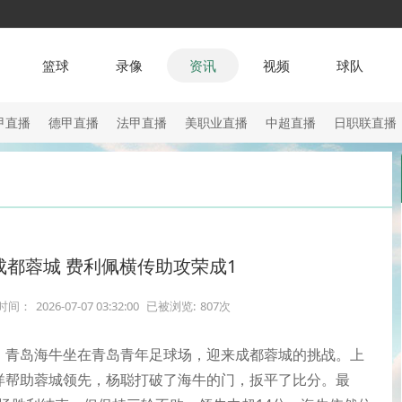
篮球
录像
资讯
视频
球队
甲直播
德甲直播
法甲直播
美职业直播
中超直播
日职联直播
成都蓉城 费利佩横传助攻荣成1
时间：
2026-07-07 03:32:00
已被浏览:
807次
17轮，青岛海牛坐在青岛青年足球场，迎来成都蓉城的挑战。上
洋帮助蓉城领先，杨聪打破了海牛的门，扳平了比分。最