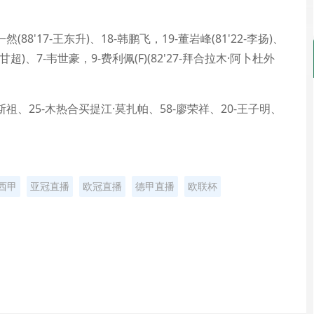
88'17-王东升)、18-韩鹏飞，19-董岩峰(81'22-李扬)、
9-甘超)、7-韦世豪，9-费利佩(F)(82'27-拜合拉木·阿卜杜外
斯祖、25-木热合买提江·莫扎帕、58-廖荣祥、20-王子明、
西甲
亚冠直播
欧冠直播
德甲直播
欧联杯