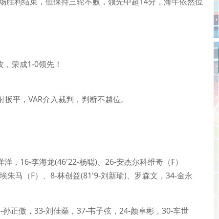
两场胜利结束，但保持三轮不败，领先中超14分，海牛依然位
，荣成1-0领先！
射扳平，VAR介入裁判，判断不越位。
，16-李海龙(46'22-杨聪)、26-安杰尔科维奇（F）
、6-埃朱马（F）、8-林创益(81'9-刘新瑜)、罗森文，34-金永
-孙正傲，33-刘佳燊，37-韦子弦，24-颜卓彬，30-车世