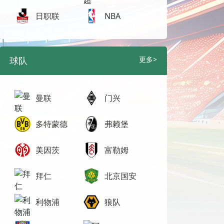
日职联
NBA
球队
更多>
曼联
门兴
多特蒙德
弗赖堡
美因茨
富勒姆
拜仁
北京国安
利物浦
狼队