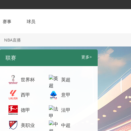
赛事
球员
NBA直播
联赛
更多>
世界杯
英超
西甲
意甲
德甲
法甲
美职业
中超