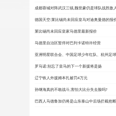
成都蓉城对阵武汉三镇,魏世豪仍是球队战胜敌
德国天空:莱比锡尚未回应皇马对迪奥曼德的报价
莱比锡尚未回应皇家马德里最新报价
马德里自治区暂停对巴列卡诺特许经营
亚洲明星联合会、中国足球少年红队、杭州足
罗马诺:别忘了皇马的下一个新援将是扬
辽宁铁人外援姆本扎被罚4万元
孙继海真的不敢战斗,害怕大比分失去脸吗?
巴西人马德鲁加仍将是山东泰山中后场拦截抢