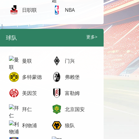
日职联
NBA
球队
更多>
曼联
门兴
多特蒙德
弗赖堡
美因茨
富勒姆
拜仁
北京国安
利物浦
狼队