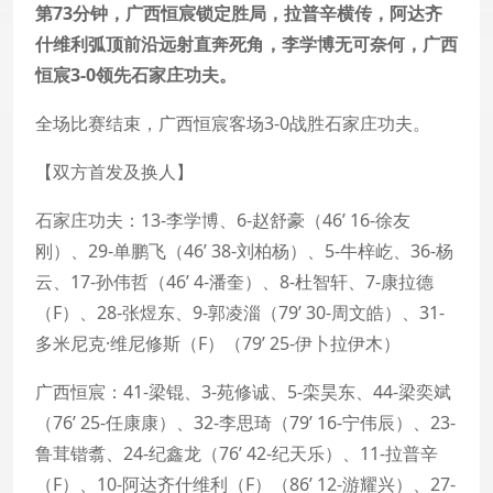
第73分钟，广西恒宸锁定胜局，拉普辛横传，阿达齐
什维利弧顶前沿远射直奔死角，李学博无可奈何，广西
恒宸3-0领先石家庄功夫。
全场比赛结束，广西恒宸客场3-0战胜石家庄功夫。
【双方首发及换人】
石家庄功夫：13-李学博、6-赵舒豪（46’ 16-徐友
刚）、29-单鹏飞（46’ 38-刘柏杨）、5-牛梓屹、36-杨
云、17-孙伟哲（46’ 4-潘奎）、8-杜智轩、7-康拉德
（F）、28-张煜东、9-郭凌淄（79’ 30-周文皓）、31-
多米尼克·维尼修斯（F）（79’ 25-伊卜拉伊木）
广西恒宸：41-梁锟、3-苑修诚、5-栾昊东、44-梁奕斌
（76’ 25-任康康）、32-李思琦（79’ 16-宁伟辰）、23-
鲁茸锴翥、24-纪鑫龙（76’ 42-纪天乐）、11-拉普辛
（F）、10-阿达齐什维利（F）（86’ 12-游耀兴）、27-