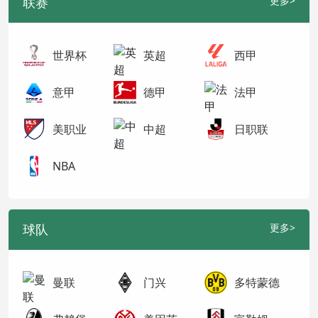
联赛
更多>
世界杯
英超
西甲
意甲
德甲
法甲
美职业
中超
日职联
NBA
球队
更多>
曼联
门兴
多特蒙德