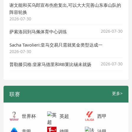
谢文能和买乌郎宣布伤愈复出,可以大大完善山东泰山队的
阵容轮换
2026-07-30
2026-07-30
萨索洛回到马佩体育中心训练
Sacha Tavolieri:皇马交易只需就奖金类型达成一
2026-07-30
2026-07-30
普勒滕贝格:皇家马德里和RB莱比锡未就扬
联赛
更多>
世界杯
英超
西甲
意甲
德甲
法甲