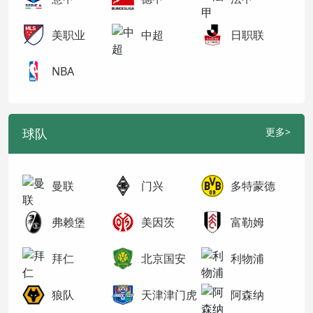
美职业
中超
日职联
NBA
球队
更多>
曼联
门兴
多特蒙德
弗赖堡
美因茨
富勒姆
拜仁
北京国安
利物浦
狼队
天津津门虎
阿森纳