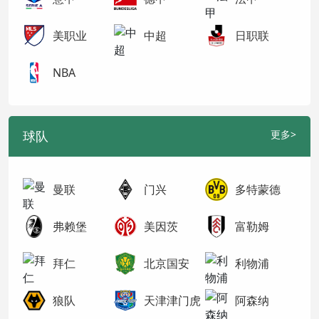
美职业
中超
日职联
NBA
球队
更多>
曼联
门兴
多特蒙德
弗赖堡
美因茨
富勒姆
拜仁
北京国安
利物浦
狼队
天津津门虎
阿森纳