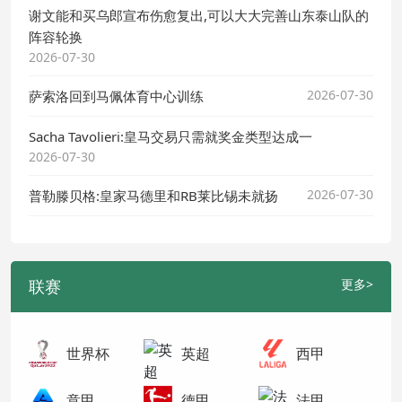
谢文能和买乌郎宣布伤愈复出,可以大大完善山东泰山队的
阵容轮换
2026-07-30
2026-07-30
萨索洛回到马佩体育中心训练
Sacha Tavolieri:皇马交易只需就奖金类型达成一
2026-07-30
2026-07-30
普勒滕贝格:皇家马德里和RB莱比锡未就扬
联赛
更多>
世界杯
英超
西甲
意甲
德甲
法甲