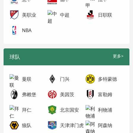
美职业
中超
日职联
NBA
球队
更多>
曼联
门兴
多特蒙德
弗赖堡
美因茨
富勒姆
拜仁
北京国安
利物浦
狼队
天津津门虎
阿森纳