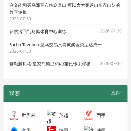
谢文能和买乌郎宣布伤愈复出,可以大大完善山东泰山队的
阵容轮换
2026-07-30
2026-07-30
萨索洛回到马佩体育中心训练
Sacha Tavolieri:皇马交易只需就奖金类型达成一
2026-07-30
2026-07-30
普勒滕贝格:皇家马德里和RB莱比锡未就扬
联赛
更多>
世界杯
英超
西甲
意甲
德甲
法甲