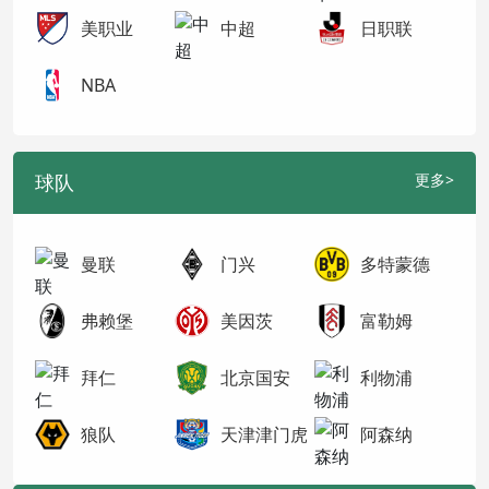
美职业
中超
日职联
NBA
球队
更多>
曼联
门兴
多特蒙德
弗赖堡
美因茨
富勒姆
拜仁
北京国安
利物浦
狼队
天津津门虎
阿森纳