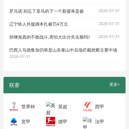
2026-07-31
罗马诺:别忘了皇马的下一个新援将是扬
2026-07-31
辽宁铁人外援姆本扎被罚4万元
2026-07-31
孙继海真的不敢战斗,害怕大比分失去脸吗?
巴西人马德鲁加仍将是山东泰山中后场拦截抢断主要中场
2026-07-31
联赛
更多>
世界杯
英超
西甲
意甲
德甲
法甲