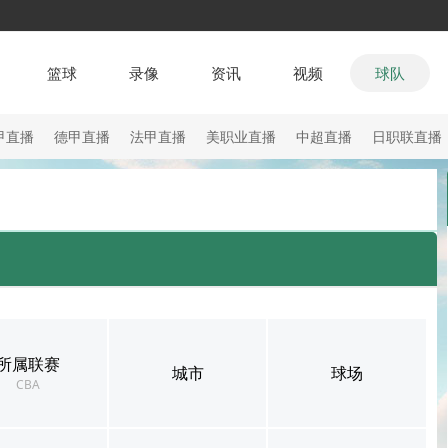
篮球
录像
资讯
视频
球队
甲直播
德甲直播
法甲直播
美职业直播
中超直播
日职联直播
所属联赛
城市
球场
CBA