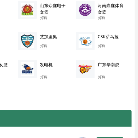
山东众鑫电子
河南垚鑫体育
女篮
女篮
资料
资料
艾加里奥
CSK萨马拉
资料
资料
女篮
发电机
广东华南虎
资料
资料