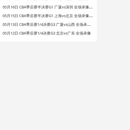
0
5月16日 CBA季后赛半决赛G1 广厦vs深圳 全场录像回放
0
5月15日 CBA季后赛半决赛G1 上海vs北京 全场录像回放
0
5月13日 CBA季后赛1/4决赛G3 广厦vs山西 全场录像回放
05月12日 CBA季后赛1/4决赛G3 北京vs广东 全场录像