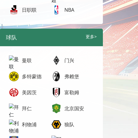
日职联
NBA
球队
更多>
曼联
门兴
多特蒙德
弗赖堡
美因茨
富勒姆
拜仁
北京国安
利物浦
狼队