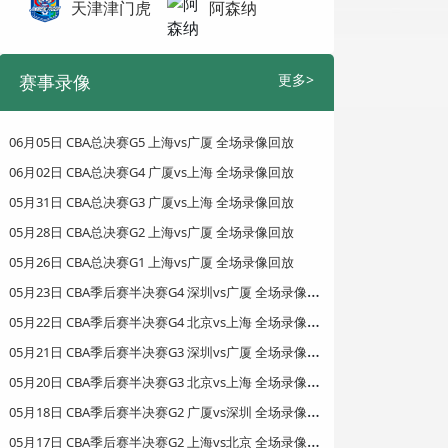
天津津门虎
阿森纳
赛事录像
更多>
06月05日 CBA总决赛G5 上海vs广厦 全场录像回放
06月02日 CBA总决赛G4 广厦vs上海 全场录像回放
05月31日 CBA总决赛G3 广厦vs上海 全场录像回放
05月28日 CBA总决赛G2 上海vs广厦 全场录像回放
05月26日 CBA总决赛G1 上海vs广厦 全场录像回放
0
5月23日 CBA季后赛半决赛G4 深圳vs广厦 全场录像回放
0
5月22日 CBA季后赛半决赛G4 北京vs上海 全场录像回放
0
5月21日 CBA季后赛半决赛G3 深圳vs广厦 全场录像回放
0
5月20日 CBA季后赛半决赛G3 北京vs上海 全场录像回放
0
5月18日 CBA季后赛半决赛G2 广厦vs深圳 全场录像回放
0
5月17日 CBA季后赛半决赛G2 上海vs北京 全场录像回放