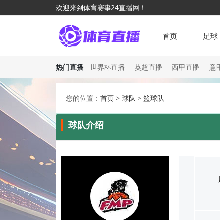
欢迎来到体育赛事24直播网！
首页
足球
热门直播
世界杯直播
英超直播
西甲直播
意
您的位置：
首页
>
球队
>
篮球队
球队介绍