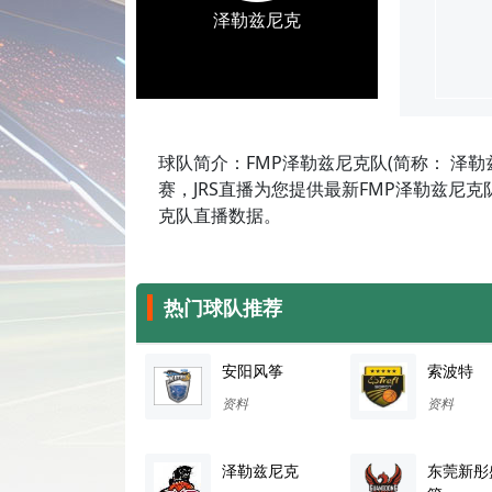
泽勒兹尼克
球队简介：FMP泽勒兹尼克队(简称： 泽
赛，JRS直播为您提供最新FMP泽勒兹尼克
克队直播数据。
热门球队推荐
安阳风筝
索波特
资料
资料
泽勒兹尼克
东莞新彤