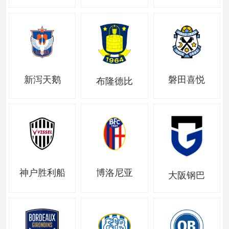
新泻天鹅
磐田喜悦
布隆德比
神户胜利船
博洛尼亚
大阪钢巴