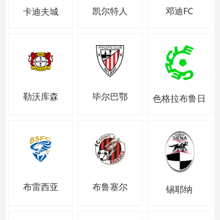
凯尔特人
邓迪FC
卡迪夫城
勒沃库森
毕尔巴鄂
色格拉布鲁日
布雷西亚
布鲁塞尔
锡耶纳