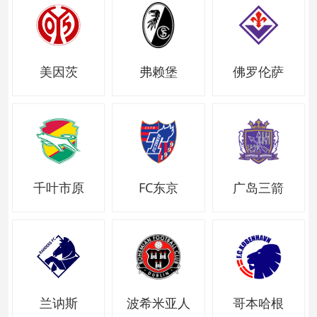
美因茨
弗赖堡
佛罗伦萨
千叶市原
FC东京
广岛三箭
兰讷斯
波希米亚人
哥本哈根