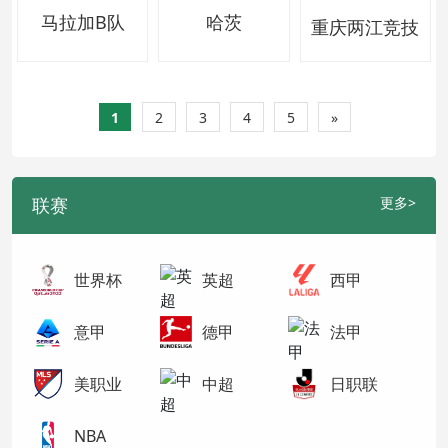
马拉加B队
哈茨
重庆两江竞技
1
2
3
4
5
»
联赛
更多>
世界杯
英超
西甲
意甲
德甲
法甲
美职业
中超
日职联
NBA