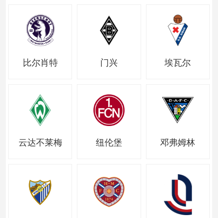
比尔肖特
门兴
埃瓦尔
云达不莱梅
纽伦堡
邓弗姆林