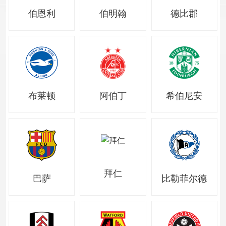
伯恩利
伯明翰
德比郡
布莱顿
阿伯丁
希伯尼安
拜仁
巴萨
比勒菲尔德