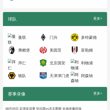
球队
更多>
曼联
门兴
多特蒙德
弗赖堡
美因茨
富勒姆
拜仁
北京国安
利物浦
狼队
天津津门虎
阿森纳
赛事录像
更多>
08月05日 足球友谊赛 切尔西vs尤文图斯 全场录像回放