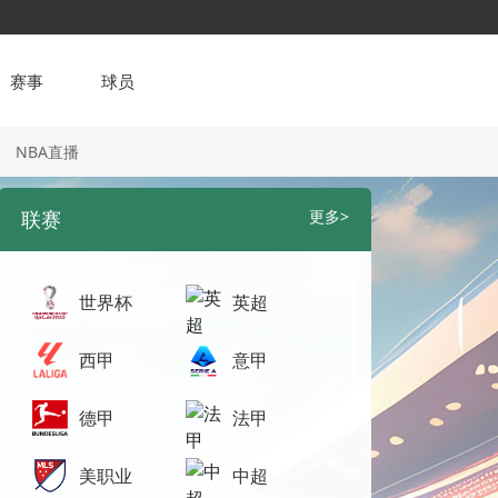
赛事
球员
NBA直播
联赛
更多>
世界杯
英超
西甲
意甲
德甲
法甲
美职业
中超