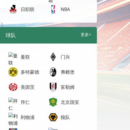
日职联
NBA
球队
更多>
曼联
门兴
多特蒙德
弗赖堡
美因茨
富勒姆
拜仁
北京国安
利物浦
狼队