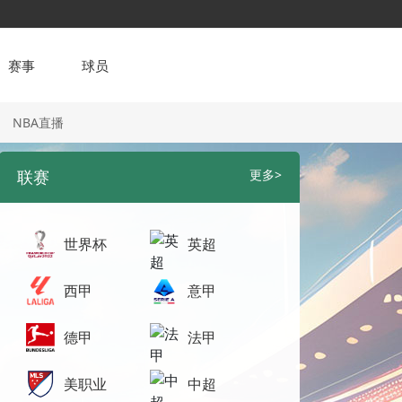
赛事
球员
NBA直播
联赛
更多>
世界杯
英超
西甲
意甲
德甲
法甲
美职业
中超