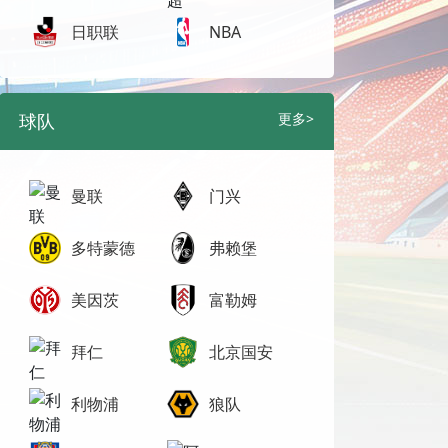
日职联
NBA
球队
更多>
曼联
门兴
多特蒙德
弗赖堡
美因茨
富勒姆
拜仁
北京国安
利物浦
狼队