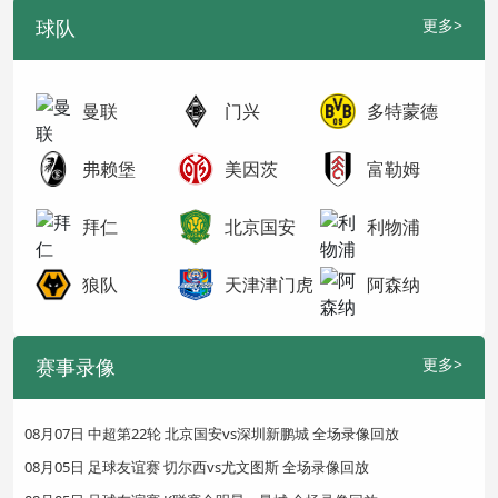
球队
更多>
曼联
门兴
多特蒙德
弗赖堡
美因茨
富勒姆
拜仁
北京国安
利物浦
狼队
天津津门虎
阿森纳
赛事录像
更多>
08月07日 中超第22轮 北京国安vs深圳新鹏城 全场录像回放
08月05日 足球友谊赛 切尔西vs尤文图斯 全场录像回放