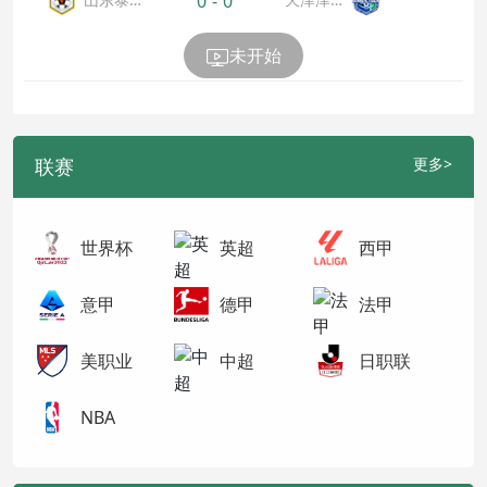
0
-
0
山
虎
未开始
联赛
更多>
世界杯
英超
西甲
意甲
德甲
法甲
美职业
中超
日职联
NBA