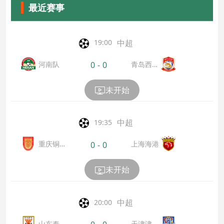
最近赛事
中超
19:00
河南队
青岛西海
0
-
0
岸
未开始
中超
19:35
重庆铜
上海海港
0
-
0
梁龙
未开始
中超
20:00
山东泰
天津津门