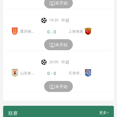
未开始
中超
19:35
重庆铜
上海海港
0
-
0
梁龙
未开始
中超
20:00
山东泰
天津津门
0
-
0
山
虎
未开始
联赛
更多>