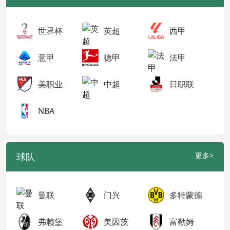
世界杯
英超
西甲
意甲
德甲
法甲
美职业
中超
日职联
NBA
球队
更多>
曼联
门兴
多特蒙德
弗赖堡
美因茨
富勒姆